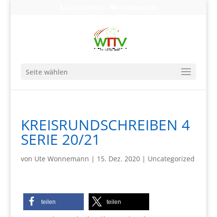
0203-608490
info@wttv.de
Seite wählen
KREISRUNDSCHREIBEN 4
SERIE 20/21
von
Ute Wonnemann
|
15. Dez. 2020
|
Uncategorized
teilen
teilen