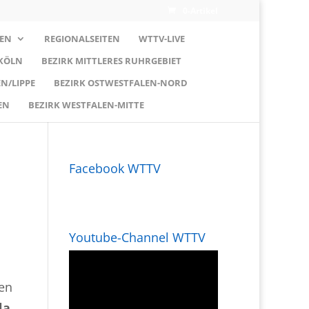
0-Artikel
EN
REGIONALSEITEN
WTTV-LIVE
 KÖLN
BEZIRK MITTLERES RUHRGEBIET
N/LIPPE
BEZIRK OSTWESTFALEN-NORD
EN
BEZIRK WESTFALEN-MITTE
Facebook WTTV
Youtube-Channel WTTV
en
la