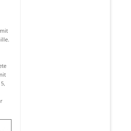
 mit
lle.
n
ete
mit
 5,
r