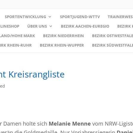
SPORTENTWICKLUNG
SPORTJUGEND-WTTV
TRAINERWES
LINESHOP
ÜBER UNS
BEZIRK AACHEN-EUREGIO
BEZIRK
RLAND/HOHE MARK
BEZIRK NIEDERRHEIN
BEZIRK OSTWESTFALE
IRK RHEIN-RUHR
BEZIRK RHEIN-WUPPER
BEZIRK SÜDWESTFAL
 Kreisrangliste
zed
der Damen holte sich
Melanie Menne
vom NRW-Ligist
erän die Goldmedaille. Nur Vorjahressiegerin
Danie