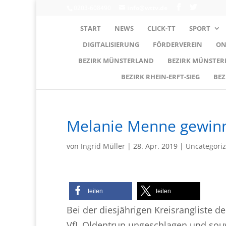
0203-608490
info@wttv.de
START
NEWS
CLICK-TT
SPORT
DIGITALISIERUNG
FÖRDERVEREIN
ON
BEZIRK MÜNSTERLAND
BEZIRK MÜNSTE
BEZIRK RHEIN-ERFT-SIEG
BEZ
Melanie Menne gewinnt
von
Ingrid Müller
|
28. Apr. 2019
|
Uncategori
teilen
teilen
Bei der diesjährigen Kreisrangliste 
VfL Oldentrup ungeschlagen und souv