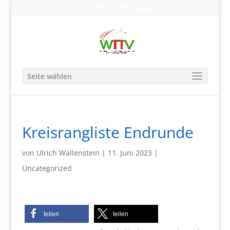
0203-608490
info@wttv.de
Seite wählen
Kreisrangliste Endrunde
von
Ulrich Wallenstein
|
11. Juni 2023
|
Uncategorized
teilen
teilen