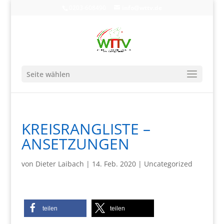
0203-608490
info@wttv.de
Seite wählen
KREISRANGLISTE –
ANSETZUNGEN
von
Dieter Laibach
|
14. Feb. 2020
|
Uncategorized
teilen
teilen