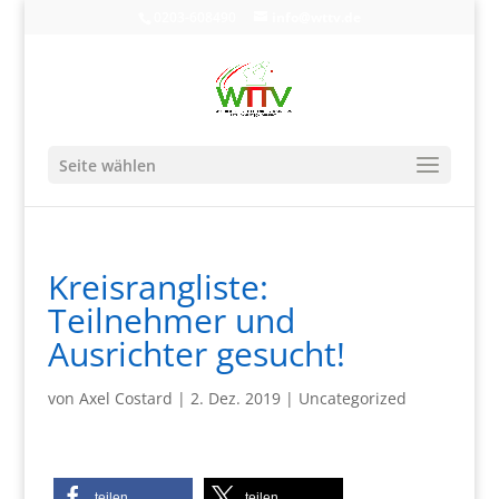
0203-608490
info@wttv.de
Seite wählen
Kreisrangliste:
Teilnehmer und
Ausrichter gesucht!
von
Axel Costard
|
2. Dez. 2019
|
Uncategorized
teilen
teilen