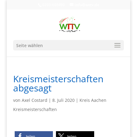
0203-608490
info@wttv.de
Seite wählen
Kreismeisterschaften
abgesagt
von
Axel Costard
|
8. Juli 2020
|
Kreis Aachen
Kreismeisterschaften
teilen
teilen