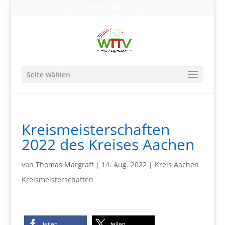
0203-608490
info@wttv.de
Seite wählen
Kreismeisterschaften
2022 des Kreises Aachen
von
Thomas Margraff
|
14. Aug. 2022
|
Kreis Aachen
Kreismeisterschaften
teilen
teilen