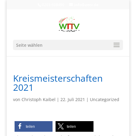
0203-608490
info@wttv.de
Seite wählen
Kreismeisterschaften
2021
von
Christoph Kaibel
|
22. Juli 2021
|
Uncategorized
teilen
teilen