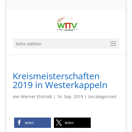
0203-608490
info@wttv.de
Seite wählen
Kreismeisterschaften
2019 in Westerkappeln
von
Werner Elstrodt
|
16. Sep. 2019
|
Uncategorized
teilen
teilen