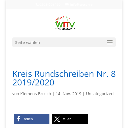
0203-608490
info@wttv.de
Seite wählen
Kreis Rundschreiben Nr. 8
2019/2020
von
Klemens Brosch
|
14. Nov. 2019
|
Uncategorized
teilen
teilen