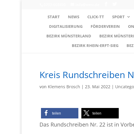
0203-608490
info@wttv.de
START
NEWS
CLICK-TT
SPORT
DIGITALISIERUNG
FÖRDERVEREIN
ON
BEZIRK MÜNSTERLAND
BEZIRK MÜNSTE
BEZIRK RHEIN-ERFT-SIEG
BEZ
Kreis Rundschreiben N
von
Klemens Brosch
|
23. Mai 2022
|
Uncatego
teilen
teilen
Das Rundschreiben Nr. 22 ist in Vorb