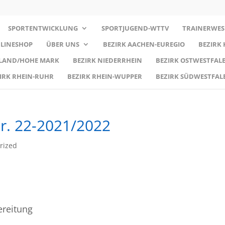
SPORTENTWICKLUNG
SPORTJUGEND-WTTV
TRAINERWES
LINESHOP
ÜBER UNS
BEZIRK AACHEN-EUREGIO
BEZIRK
RLAND/HOHE MARK
BEZIRK NIEDERRHEIN
BEZIRK OSTWESTFALE
IRK RHEIN-RUHR
BEZIRK RHEIN-WUPPER
BEZIRK SÜDWESTFAL
r. 22-2021/2022
rized
ereitung