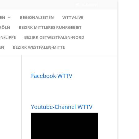
0-Artikel
EN
REGIONALSEITEN
WTTV-LIVE
 KÖLN
BEZIRK MITTLERES RUHRGEBIET
N/LIPPE
BEZIRK OSTWESTFALEN-NORD
EN
BEZIRK WESTFALEN-MITTE
Facebook WTTV
Youtube-Channel WTTV