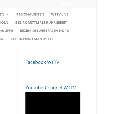
0-Artikel
EN
REGIONALSEITEN
WTTV-LIVE
 KÖLN
BEZIRK MITTLERES RUHRGEBIET
N/LIPPE
BEZIRK OSTWESTFALEN-NORD
EN
BEZIRK WESTFALEN-MITTE
Facebook WTTV
Youtube-Channel WTTV