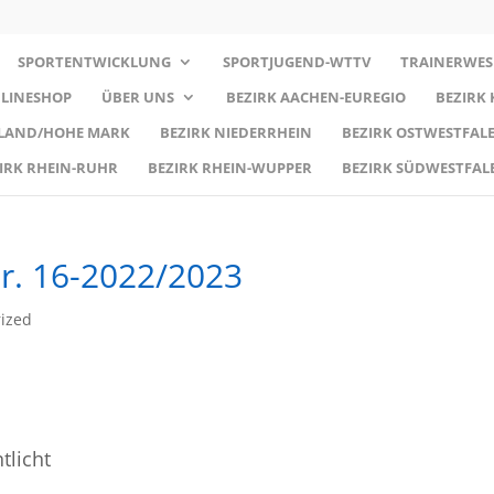
SPORTENTWICKLUNG
SPORTJUGEND-WTTV
TRAINERWES
LINESHOP
ÜBER UNS
BEZIRK AACHEN-EUREGIO
BEZIRK
RLAND/HOHE MARK
BEZIRK NIEDERRHEIN
BEZIRK OSTWESTFALE
IRK RHEIN-RUHR
BEZIRK RHEIN-WUPPER
BEZIRK SÜDWESTFAL
r. 16-2022/2023
ized
tlicht