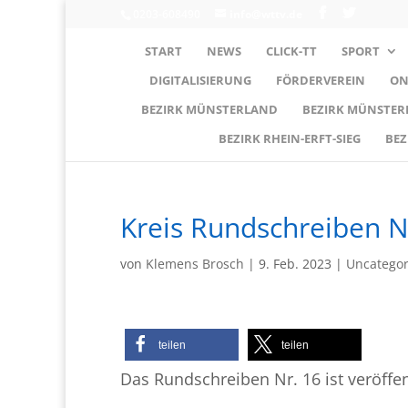
0203-608490
info@wttv.de
START
NEWS
CLICK-TT
SPORT
DIGITALISIERUNG
FÖRDERVEREIN
ON
BEZIRK MÜNSTERLAND
BEZIRK MÜNSTE
BEZIRK RHEIN-ERFT-SIEG
BEZ
Kreis Rundschreiben N
von
Klemens Brosch
|
9. Feb. 2023
|
Uncategor
teilen
teilen
Das Rundschreiben Nr. 16 ist veröffen