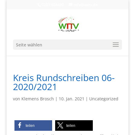
0203-608490
info@wttv.de
Seite wählen
Kreis Rundschreiben 06-
2020/2021
von
Klemens Brosch
|
10. Jan. 2021
|
Uncategorized
teilen
teilen