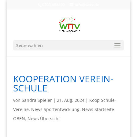
0203-608490
info@wttv.de
Seite wählen
KOOPERATION VEREIN-
SCHULE
von
Sandra Spieler
|
21. Aug. 2024
|
Koop Schule-
Vereine
,
News Sportentwicklung
,
News Startseite
OBEN
,
News Übersicht