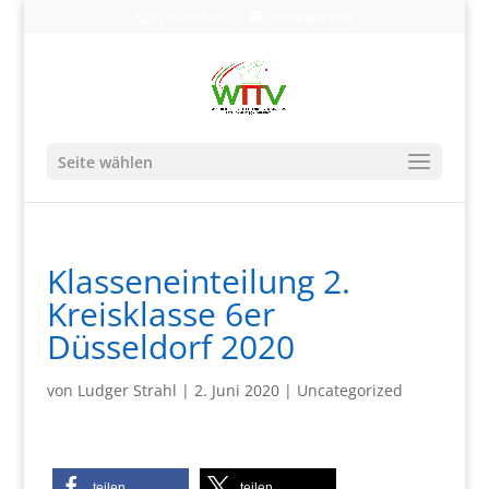
0203-608490
info@wttv.de
Seite wählen
Klasseneinteilung 2.
Kreisklasse 6er
Düsseldorf 2020
von
Ludger Strahl
|
2. Juni 2020
|
Uncategorized
teilen
teilen