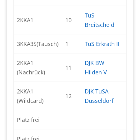
TuS
2KKA1
10
Breitscheid
3KKA3S(Tausch)
1
TuS Erkrath II
2KKA1
DJK BW
11
(Nachrück)
Hilden V
2KKA1
DJK TuSA
12
(Wildcard)
Düsseldorf
Platz frei
Platz frei