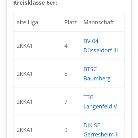
Kreisklasse 6er:
alte Liga
Platz
Mannschaft
BV 04
2KKA1
4
Düsseldorf III
BTSC
2KKA1
5
Baumberg
TTG
2KKA1
7
Langenfeld V
DJK SF
2KKA1
9
Gerresheim II