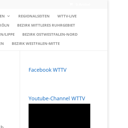
0-Artikel
EN
REGIONALSEITEN
WTTV-LIVE
 KÖLN
BEZIRK MITTLERES RUHRGEBIET
N/LIPPE
BEZIRK OSTWESTFALEN-NORD
EN
BEZIRK WESTFALEN-MITTE
Facebook WTTV
Youtube-Channel WTTV
sh