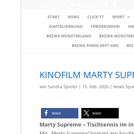
0203-608490
info@wttv.de
START
NEWS
CLICK-TT
SPORT
DIGITALISIERUNG
FÖRDERVEREIN
ON
BEZIRK MÜNSTERLAND
BEZIRK MÜNSTE
BEZIRK RHEIN-ERFT-SIEG
BEZ
KINOFILM MARTY SU
von
Sandra Spieler
|
15. Feb. 2026
|
News Spor
teilen
teilen
Marty Supreme – Tischtennis im i
Mit
„Marty Supreme“
kommt ein hochka