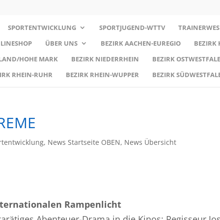
SPORTENTWICKLUNG
SPORTJUGEND-WTTV
TRAINERWES
LINESHOP
ÜBER UNS
BEZIRK AACHEN-EUREGIO
BEZIRK
RLAND/HOHE MARK
BEZIRK NIEDERRHEIN
BEZIRK OSTWESTFALE
IRK RHEIN-RUHR
BEZIRK RHEIN-WUPPER
BEZIRK SÜDWESTFAL
PREME
tentwicklung
,
News Startseite OBEN
,
News Übersicht
nternationalen Rampenlicht
rätiges Abenteuer-Drama in die Kinos: Regisseur Jo