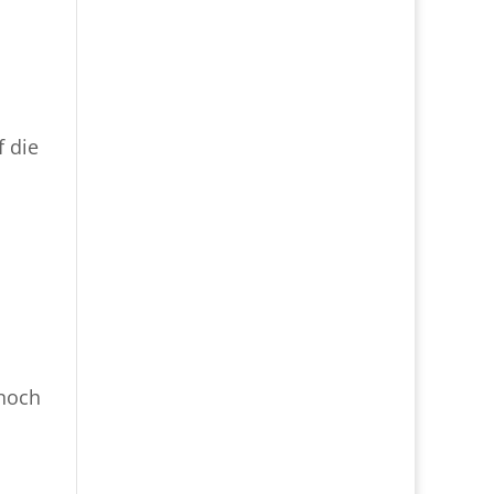
f die
noch