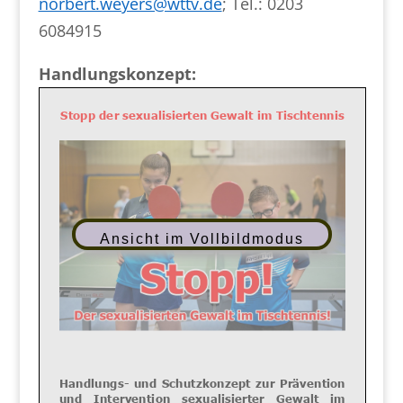
norbert.weyers@wttv.de
; Tel.: 0203
6084915
Handlungskonzept:
Ansicht im Vollbildmodus