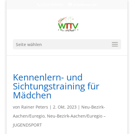
0203-608490
info@wttv.de
Seite wählen
Kennenlern- und
Sichtungstraining für
Mädchen
von
Rainer Peters
|
2. Okt. 2023
|
Neu-Bezirk-
Aachen/Euregio
,
Neu-Bezirk-Aachen/Euregio –
JUGENDSPORT