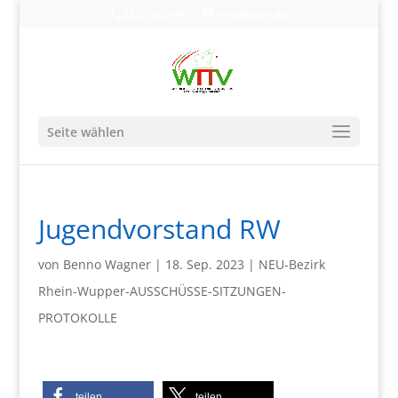
0203-608490
info@wttv.de
Seite wählen
Jugendvorstand RW
von
Benno Wagner
|
18. Sep. 2023
|
NEU-Bezirk
Rhein-Wupper-AUSSCHÜSSE-SITZUNGEN-
PROTOKOLLE
teilen
teilen