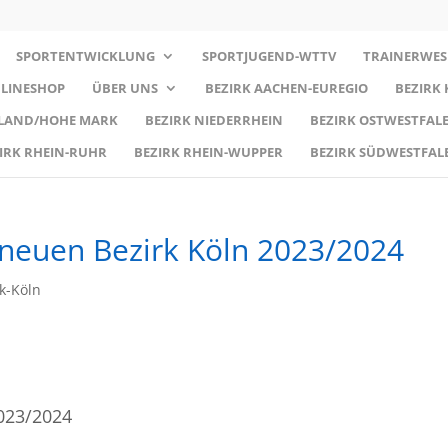
SPORTENTWICKLUNG
SPORTJUGEND-WTTV
TRAINERWES
LINESHOP
ÜBER UNS
BEZIRK AACHEN-EUREGIO
BEZIRK
RLAND/HOHE MARK
BEZIRK NIEDERRHEIN
BEZIRK OSTWESTFALE
IRK RHEIN-RUHR
BEZIRK RHEIN-WUPPER
BEZIRK SÜDWESTFAL
 neuen Bezirk Köln 2023/2024
k-Köln
023/2024