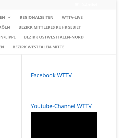
0-Artikel
EN
REGIONALSEITEN
WTTV-LIVE
 KÖLN
BEZIRK MITTLERES RUHRGEBIET
N/LIPPE
BEZIRK OSTWESTFALEN-NORD
EN
BEZIRK WESTFALEN-MITTE
Facebook WTTV
Youtube-Channel WTTV