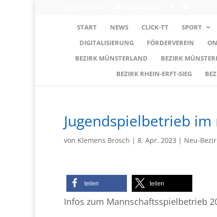
0203-608490
info@wttv.de
START
NEWS
CLICK-TT
SPORT
DIGITALISIERUNG
FÖRDERVEREIN
ON
BEZIRK MÜNSTERLAND
BEZIRK MÜNSTE
BEZIRK RHEIN-ERFT-SIEG
BEZ
Jugendspielbetrieb im
von
Klemens Brosch
|
8. Apr. 2023
|
Neu-Bezir
teilen
teilen
Infos zum Mannschaftsspielbetrieb 2