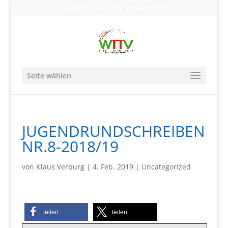
0203-608490
info@wttv.de
Seite wählen
JUGENDRUNDSCHREIBEN
NR.8-2018/19
von
Klaus Verburg
|
4. Feb. 2019
|
Uncategorized
teilen
teilen