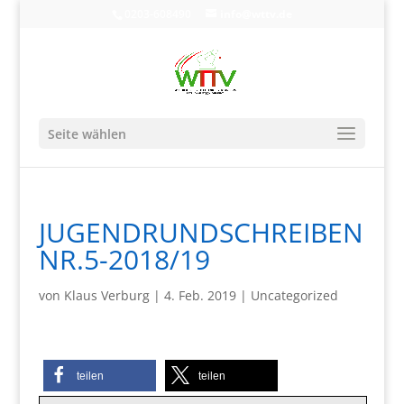
0203-608490
info@wttv.de
Seite wählen
JUGENDRUNDSCHREIBEN
NR.5-2018/19
von
Klaus Verburg
|
4. Feb. 2019
|
Uncategorized
teilen
teilen