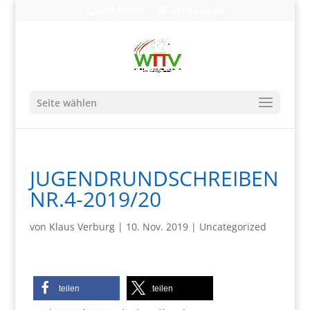
0203-608490
info@wttv.de
Seite wählen
JUGENDRUNDSCHREIBEN
NR.4-2019/20
von
Klaus Verburg
|
10. Nov. 2019
|
Uncategorized
teilen
teilen