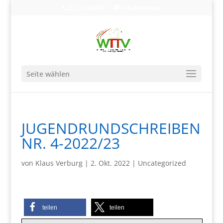
0203-608490
info@wttv.de
Seite wählen
JUGENDRUNDSCHREIBEN
NR. 4-2022/23
von
Klaus Verburg
|
2. Okt. 2022
|
Uncategorized
teilen
teilen