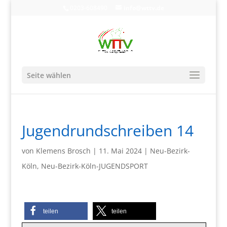
0203-608490
info@wttv.de
Seite wählen
Jugendrundschreiben 14
von
Klemens Brosch
|
11. Mai 2024
|
Neu-Bezirk-
Köln
,
Neu-Bezirk-Köln-JUGENDSPORT
teilen
teilen