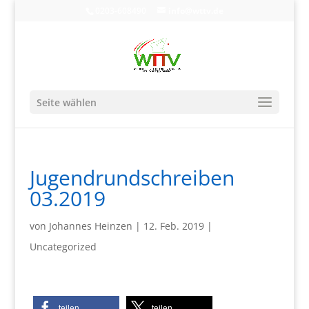
0203-608490
info@wttv.de
Seite wählen
Jugendrundschreiben
03.2019
von
Johannes Heinzen
|
12. Feb. 2019
|
Uncategorized
teilen
teilen