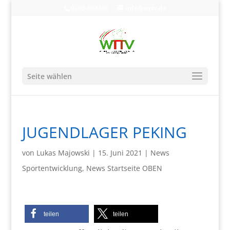
0203-608490
info@wttv.de
Seite wählen
JUGENDLAGER PEKING
von
Lukas Majowski
|
15. Juni 2021
|
News
Sportentwicklung
,
News Startseite OBEN
teilen
teilen