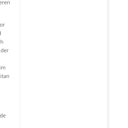
eren
or
d
ch
 der
 im
Eitan
nde