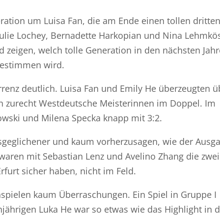
ation um Luisa Fan, die am Ende einen tollen dritte
 Julie Lochey, Bernadette Harkopian und Nina Lehmkö
d zeigen, welch tolle Generation in den nächsten Jah
estimmen wird.
renz deutlich. Luisa Fan und Emily He überzeugten ü
n zurecht Westdeutsche Meisterinnen im Doppel. Im
owski und Milena Specka knapp mit 3:2.
usgeglichener und kaum vorherzusagen, wie der Ausg
waren mit Sebastian Lenz und Avelino Zhang die zwei
Erfurt sicher haben, nicht im Feld.
spielen kaum Überraschungen. Ein Spiel in Gruppe I
jährigen Luka He war so etwas wie das Highlight in 