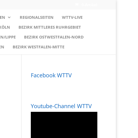
0-Artikel
EN
REGIONALSEITEN
WTTV-LIVE
 KÖLN
BEZIRK MITTLERES RUHRGEBIET
N/LIPPE
BEZIRK OSTWESTFALEN-NORD
EN
BEZIRK WESTFALEN-MITTE
Facebook WTTV
Youtube-Channel WTTV