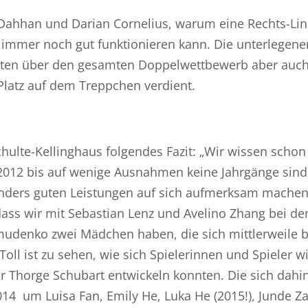
ahhan und Darian Cornelius, warum eine Rechts-Lin
 immer noch gut funktionieren kann. Die unterlegene
igten über den gesamten Doppelwettbewerb aber auc
Platz auf dem Treppchen verdient.
hulte-Kellinghaus folgendes Fazit: „Wir wissen schon
 2012 bis auf wenige Ausnahmen keine Jahrgänge sind,
onders guten Leistungen auf sich aufmerksam mache
dass wir mit Sebastian Lenz und Avelino Zhang bei de
denko zwei Mädchen haben, die sich mittlerweile b
Toll ist zu sehen, wie sich Spielerinnen und Spieler w
er Thorge Schubart entwickeln konnten. Die sich dahi
14 um Luisa Fan, Emily He, Luka He (2015!), Junde Z