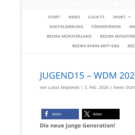
0203-608490
info@wttv.de
START
NEWS
CLICK-TT
SPORT
DIGITALISIERUNG
FÖRDERVEREIN
ON
BEZIRK MÜNSTERLAND
BEZIRK MÜNSTE
BEZIRK RHEIN-ERFT-SIEG
BEZ
JUGEND15 – WDM 202
von
Lukas Majowski
|
2. Feb. 2026
|
News Star
teilen
teilen
Die neue junge Generation!