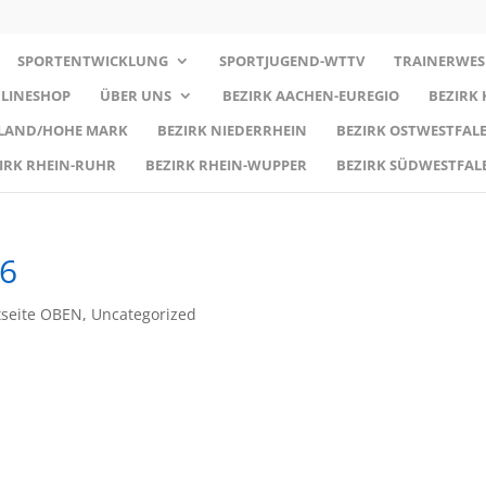
SPORTENTWICKLUNG
SPORTJUGEND-WTTV
TRAINERWES
LINESHOP
ÜBER UNS
BEZIRK AACHEN-EUREGIO
BEZIRK
RLAND/HOHE MARK
BEZIRK NIEDERRHEIN
BEZIRK OSTWESTFALE
IRK RHEIN-RUHR
BEZIRK RHEIN-WUPPER
BEZIRK SÜDWESTFAL
6
tseite OBEN
,
Uncategorized