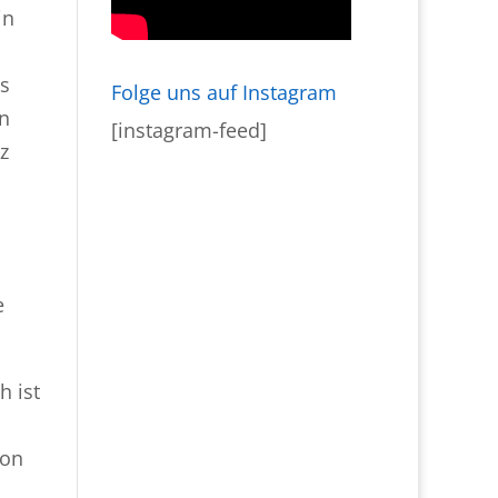
in
as
Folge uns auf Instagram
en
[instagram-feed]
z
e
h ist
von