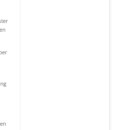
n
ster
ren
ber
ang
den