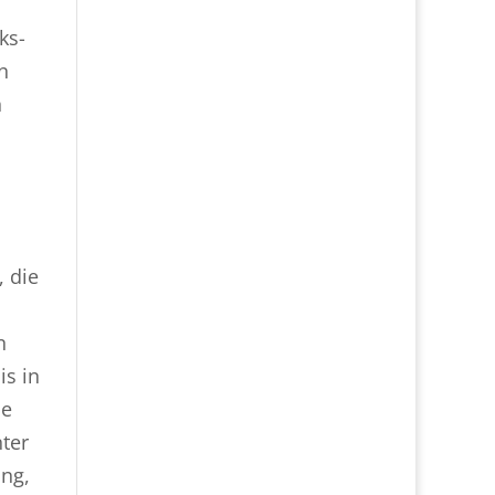
ks-
n
h
 die
n
n
is in
ie
nter
ang,