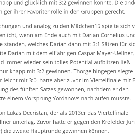
napp und glücklich mit 3:2 gewinnen konnte. Die and
er ihrer Favoritenrolle in den Gruppen gerecht.
chungen und analog zu den Mädchen15 spielte sich v
enlicht, wenn am Ende auch mit Darian Cornelius un
e standen, welches Darian dann mit 3:1 Sätzen für si
tte Darian mit dem elfjährigen Caspar Mayer-Uellner,
nd immer wieder sein tolles Potential aufblitzen ließ
nur knapp mit 3:2 gewinnen. Thorge hingegen siegte
 leicht mit 3:0, hatte aber zuvor im Viertelfinale mit 
rung des fünften Satzes gewonnen, nachdem er den
kte einem Vorsprung Yordanovs nachlaufen musste.
 Lukas Decristan, der als 2013er das Viertelfinale
lner unterlag. Zuvor hatte er gegen den Krefelder Ju
r) die zweite Hauptrunde gewinnen können.