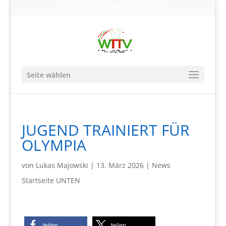
0203-608490
info@wttv.de
Seite wählen
JUGEND TRAINIERT FÜR
OLYMPIA
von
Lukas Majowski
|
13. März 2026
|
News
Startseite UNTEN
teilen
teilen