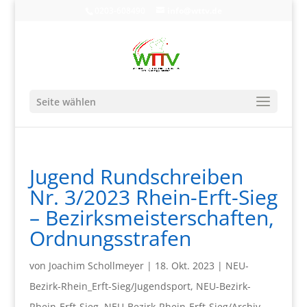
0203-608490
info@wttv.de
Seite wählen
Jugend Rundschreiben
Nr. 3/2023 Rhein-Erft-Sieg
– Bezirksmeisterschaften,
Ordnungsstrafen
von
Joachim Schollmeyer
|
18. Okt. 2023
|
NEU-
Bezirk-Rhein_Erft-Sieg/Jugendsport
,
NEU-Bezirk-
Rhein-Erft-Sieg
,
NEU-Bezirk-Rhein-Erft-Sieg/Archiv