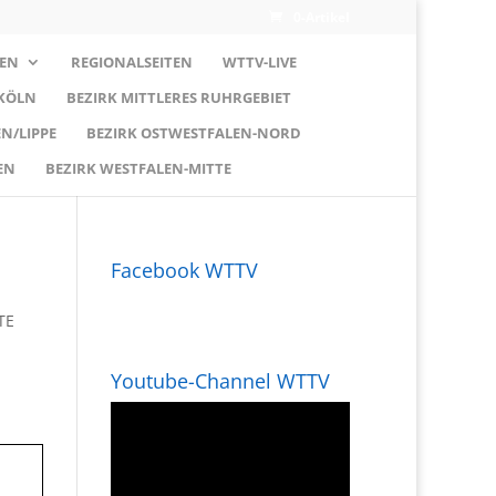
0-Artikel
EN
REGIONALSEITEN
WTTV-LIVE
 KÖLN
BEZIRK MITTLERES RUHRGEBIET
N/LIPPE
BEZIRK OSTWESTFALEN-NORD
EN
BEZIRK WESTFALEN-MITTE
Facebook WTTV
TE
Youtube-Channel WTTV