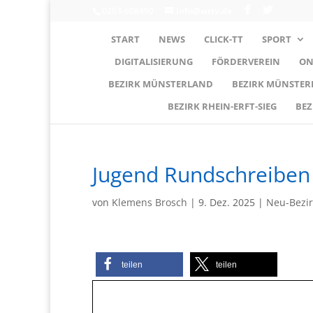
0203-608490
info@wttv.de
START
NEWS
CLICK-TT
SPORT
DIGITALISIERUNG
FÖRDERVEREIN
ON
BEZIRK MÜNSTERLAND
BEZIRK MÜNSTE
BEZIRK RHEIN-ERFT-SIEG
BEZ
Jugend Rundschreiben
von
Klemens Brosch
|
9. Dez. 2025
|
Neu-Bezir
teilen
teilen