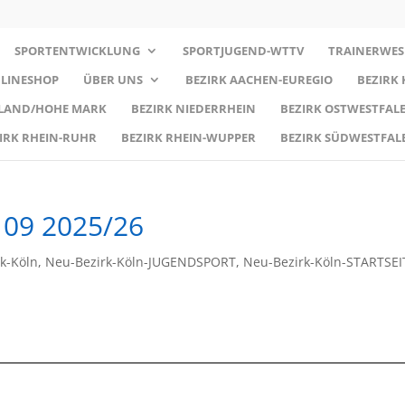
SPORTENTWICKLUNG
SPORTJUGEND-WTTV
TRAINERWES
LINESHOP
ÜBER UNS
BEZIRK AACHEN-EUREGIO
BEZIRK
RLAND/HOHE MARK
BEZIRK NIEDERRHEIN
BEZIRK OSTWESTFALE
IRK RHEIN-RUHR
BEZIRK RHEIN-WUPPER
BEZIRK SÜDWESTFAL
 09 2025/26
k-Köln
,
Neu-Bezirk-Köln-JUGENDSPORT
,
Neu-Bezirk-Köln-STARTSEI