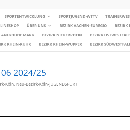
SPORTENTWICKLUNG
SPORTJUGEND-WTTV
TRAINERWES
LINESHOP
ÜBER UNS
BEZIRK AACHEN-EUREGIO
BEZIRK
RLAND/HOHE MARK
BEZIRK NIEDERRHEIN
BEZIRK OSTWESTFALE
IRK RHEIN-RUHR
BEZIRK RHEIN-WUPPER
BEZIRK SÜDWESTFAL
 06 2024/25
rk-Köln
,
Neu-Bezirk-Köln-JUGENDSPORT