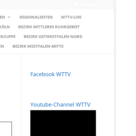
0-Artikel
EN
REGIONALSEITEN
WTTV-LIVE
 KÖLN
BEZIRK MITTLERES RUHRGEBIET
N/LIPPE
BEZIRK OSTWESTFALEN-NORD
EN
BEZIRK WESTFALEN-MITTE
Facebook WTTV
Youtube-Channel WTTV