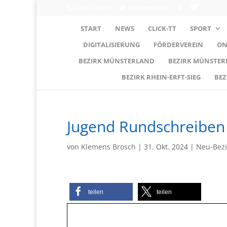
0203-608490
info@wttv.de
START
NEWS
CLICK-TT
SPORT
DIGITALISIERUNG
FÖRDERVEREIN
ON
BEZIRK MÜNSTERLAND
BEZIRK MÜNSTE
BEZIRK RHEIN-ERFT-SIEG
BEZ
Jugend Rundschreiben
von
Klemens Brosch
|
31. Okt. 2024
|
Neu-Bezi
teilen
teilen