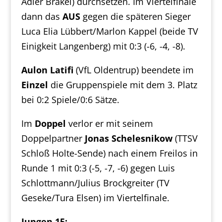
Adler Brakel) durchsetzen. Im Viertelfinale
dann das
AUS
gegen die späteren Sieger
Luca Elia Lübbert/Marlon Kappel (beide TV
Einigkeit Langenberg) mit 0:3 (-6, -4, -8).
Aulon Latifi
(VfL Oldentrup) beendete im
Einzel
die Gruppenspiele mit dem 3. Platz
bei 0:2 Spiele/0:6 Sätze.
Im
Doppel
verlor er mit seinem
Doppelpartner
Jonas Schelesnikow
(TTSV
Schloß Holte-Sende) nach einem Freilos in
Runde 1 mit 0:3 (-5, -7, -6) gegen Luis
Schlottmann/Julius Brockgreiter (TV
Geseke/Tura Elsen) im Viertelfinale.
Jungen 15: