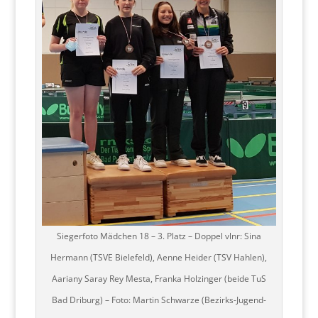
Siegerfoto Mädchen 18 – 3. Platz – Doppel vlnr: Sina
Hermann (TSVE Bielefeld), Aenne Heider (TSV Hahlen),
Aariany Saray Rey Mesta, Franka Holzinger (beide TuS
Bad Driburg) – Foto: Martin Schwarze (Bezirks-Jugend-