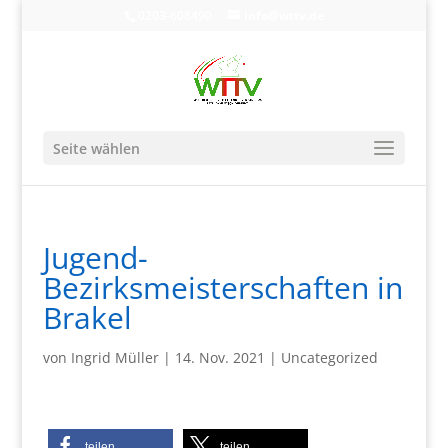
0203-608490
info@wttv.de
Seite wählen
Jugend-
Bezirksmeisterschaften in
Brakel
von
Ingrid Müller
|
14. Nov. 2021
|
Uncategorized
teilen
teilen