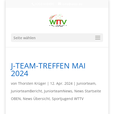
0203-608490
info@wttv.de
Seite wählen
J-TEAM-TREFFEN MAI
2024
von
Thorsten Krüger
|
12. Apr. 2024
|
Juniorteam
,
JuniorteamBericht
,
JuniorteamNews
,
News Startseite
OBEN
,
News Übersicht
,
Sportjugend WTTV