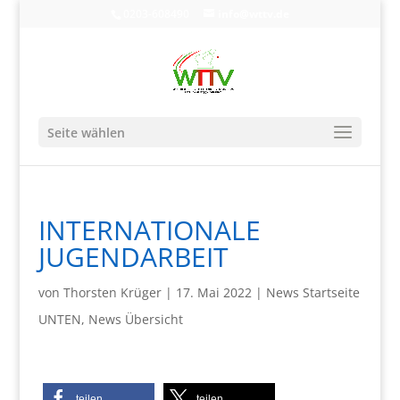
0203-608490
info@wttv.de
Seite wählen
INTERNATIONALE
JUGENDARBEIT
von
Thorsten Krüger
|
17. Mai 2022
|
News Startseite
UNTEN
,
News Übersicht
teilen
teilen