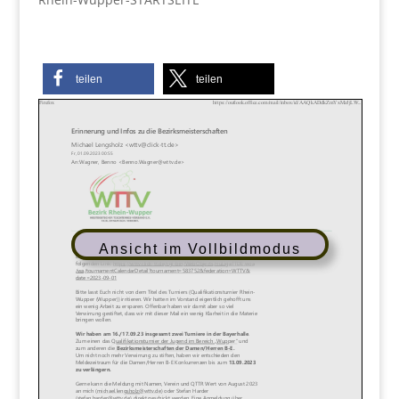
teilen
teilen
Ansicht im Vollbildmodus