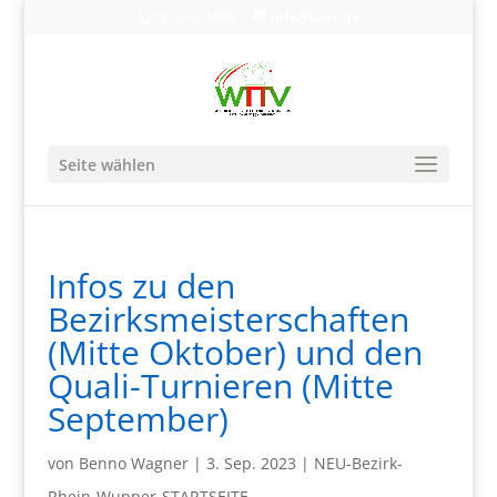
0203-608490
info@wttv.de
Seite wählen
Infos zu den
Bezirksmeisterschaften
(Mitte Oktober) und den
Quali-Turnieren (Mitte
September)
von
Benno Wagner
|
3. Sep. 2023
|
NEU-Bezirk-
Rhein-Wupper-STARTSEITE