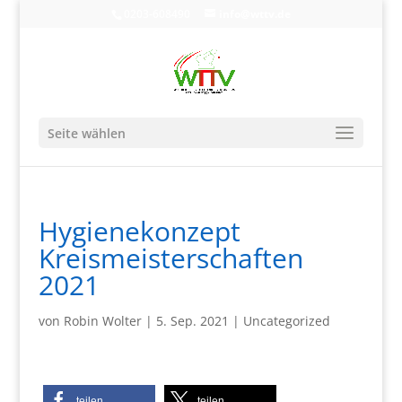
0203-608490
info@wttv.de
Seite wählen
Hygienekonzept
Kreismeisterschaften
2021
von
Robin Wolter
|
5. Sep. 2021
|
Uncategorized
teilen
teilen