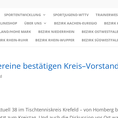
SPORTENTWICKLUNG
SPORTJUGEND-WTTV
TRAINERWES
LINESHOP
ÜBER UNS
BEZIRK AACHEN-EUREGIO
BEZIRK
RLAND/HOHE MARK
BEZIRK NIEDERRHEIN
BEZIRK OSTWESTFALE
IRK RHEIN-RUHR
BEZIRK RHEIN-WUPPER
BEZIRK SÜDWESTFAL
reine bestätigen Kreis–Vorstan
ed
ktuell 38 im Tischtenniskreis Krefeld – von Homberg b
jetzt zum Kreistag. Und auch die Diskussion vor Ort wa