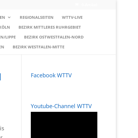
0-Artikel
EN
REGIONALSEITEN
WTTV-LIVE
 KÖLN
BEZIRK MITTLERES RUHRGEBIET
N/LIPPE
BEZIRK OSTWESTFALEN-NORD
EN
BEZIRK WESTFALEN-MITTE
d
Facebook WTTV
Youtube-Channel WTTV
is
r