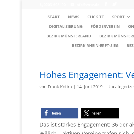
0203-608490
info@wttv.de
START
NEWS
CLICK-TT
SPORT
DIGITALISIERUNG
FÖRDERVEREIN
ON
BEZIRK MÜNSTERLAND
BEZIRK MÜNSTE
BEZIRK RHEIN-ERFT-SIEG
BEZ
Hohes Engagement: Ve
von
Frank Kotira
|
14. Juni 2019
|
Uncategoriz
teilen
teilen
Das ist starkes Engagement: 36 der a
Willich – aktiven Vereine trafen sich 