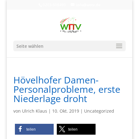
0203-608490
info@wttv.de
Seite wählen
Hövelhofer Damen-
Personalprobleme, erste
Niederlage droht
von
Ulrich Klaus
|
10. Okt. 2019
|
Uncategorized
teilen
teilen