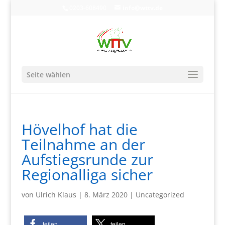
0203-608490
info@wttv.de
Seite wählen
Hövelhof hat die
Teilnahme an der
Aufstiegsrunde zur
Regionalliga sicher
von
Ulrich Klaus
|
8. März 2020
|
Uncategorized
teilen
teilen