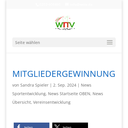
0203-608490
info@wttv.de
Seite wählen
MITGLIEDERGEWINNUNG
von
Sandra Spieler
|
2. Sep. 2024
|
News
Sportentwicklung
,
News Startseite OBEN
,
News
Übersicht
,
Vereinsentwicklung
teilen
teilen