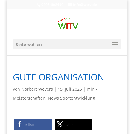
0203-608490
info@wttv.de
Seite wählen
GUTE ORGANISATION
von
Norbert Weyers
|
15. Juli 2025
|
mini-
Meisterschaften
,
News Sportentwicklung
teilen
teilen