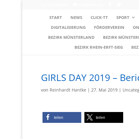
0203-608490
info@wttv.de
START
NEWS
CLICK-TT
SPORT
DIGITALISIERUNG
FÖRDERVEREIN
ON
BEZIRK MÜNSTERLAND
BEZIRK MÜNSTE
BEZIRK RHEIN-ERFT-SIEG
BEZ
GIRLS DAY 2019 – Beri
von
Reinhardt Hantke
|
27. Mai 2019
|
Uncateg
teilen
teilen