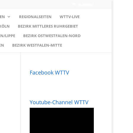
0-Artikel
EN
REGIONALSEITEN
WTTV-LIVE
 KÖLN
BEZIRK MITTLERES RUHRGEBIET
N/LIPPE
BEZIRK OSTWESTFALEN-NORD
EN
BEZIRK WESTFALEN-MITTE
Facebook WTTV
Youtube-Channel WTTV