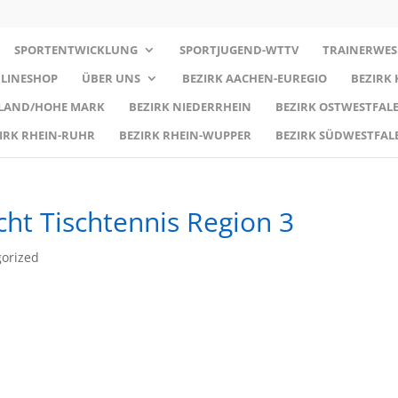
SPORTENTWICKLUNG
SPORTJUGEND-WTTV
TRAINERWES
LINESHOP
ÜBER UNS
BEZIRK AACHEN-EUREGIO
BEZIRK
RLAND/HOHE MARK
BEZIRK NIEDERRHEIN
BEZIRK OSTWESTFALE
IRK RHEIN-RUHR
BEZIRK RHEIN-WUPPER
BEZIRK SÜDWESTFAL
cht Tischtennis Region 3
orized