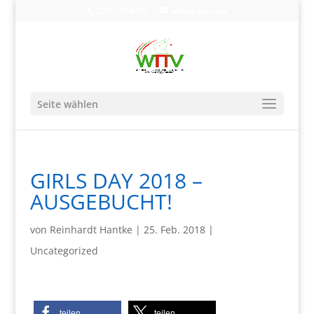
0203-608490
info@wttv.de
Seite wählen
GIRLS DAY 2018 –
AUSGEBUCHT!
von
Reinhardt Hantke
|
25. Feb. 2018
|
Uncategorized
teilen
teilen