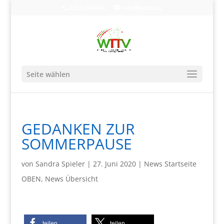
0203-608490
info@wttv.de
Seite wählen
GEDANKEN ZUR
SOMMERPAUSE
von
Sandra Spieler
|
27. Juni 2020
|
News Startseite
OBEN
,
News Übersicht
teilen
teilen