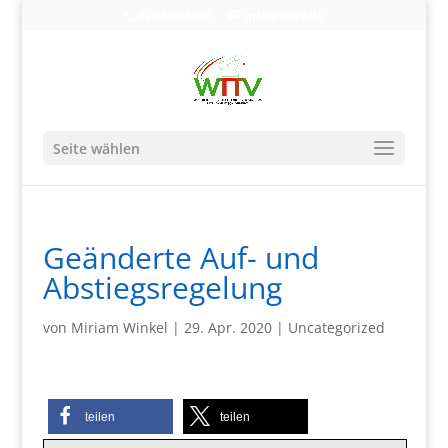
0203-608490
info@wttv.de
Seite wählen
Geänderte Auf- und
Abstiegsregelung
von
Miriam Winkel
|
29. Apr. 2020
|
Uncategorized
teilen
teilen