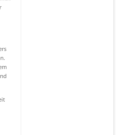
r
ers
n.
nem
end
it