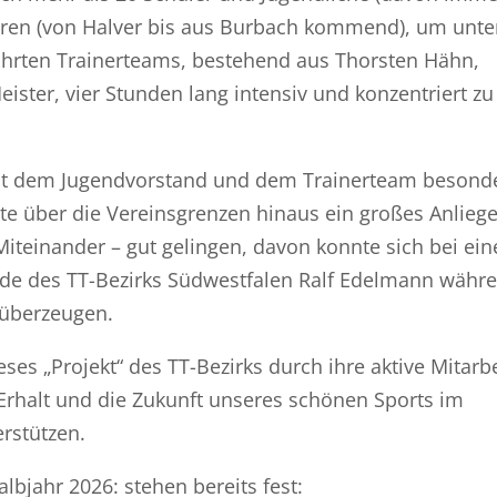
ahren (von Halver bis aus Burbach kommend), um unte
hrten Trainerteams, bestehend aus Thorsten Hähn,
ster, vier Stunden lang intensiv und konzentriert zu
ist dem Jugendvorstand und dem Trainerteam besond
e über die Vereinsgrenzen hinaus ein großes Anliege
Miteinander – gut gelingen, davon konnte sich bei ei
nde des TT-Bezirks Südwestfalen Ralf Edelmann währ
 überzeugen.
ses „Projekt“ des TT-Bezirks durch ihre aktive Mitarbe
rhalt und die Zukunft unseres schönen Sports im
rstützen.
lbjahr 2026: stehen bereits fest: