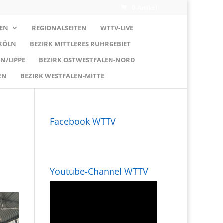
0-Artikel
EN
REGIONALSEITEN
WTTV-LIVE
 KÖLN
BEZIRK MITTLERES RUHRGEBIET
N/LIPPE
BEZIRK OSTWESTFALEN-NORD
EN
BEZIRK WESTFALEN-MITTE
Facebook WTTV
Youtube-Channel WTTV