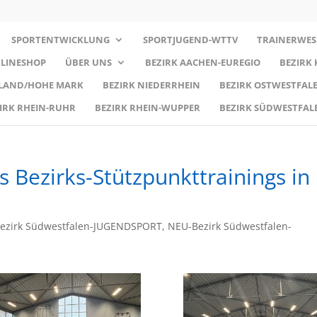
SPORTENTWICKLUNG
SPORTJUGEND-WTTV
TRAINERWES
LINESHOP
ÜBER UNS
BEZIRK AACHEN-EUREGIO
BEZIRK
RLAND/HOHE MARK
BEZIRK NIEDERRHEIN
BEZIRK OSTWESTFALE
IRK RHEIN-RUHR
BEZIRK RHEIN-WUPPER
BEZIRK SÜDWESTFAL
 Bezirks-Stützpunkttrainings in
ezirk Südwestfalen-JUGENDSPORT
,
NEU-Bezirk Südwestfalen-