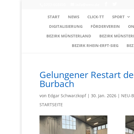
0203-608490
info@wttv.de
START
NEWS
CLICK-TT
SPORT
DIGITALISIERUNG
FÖRDERVEREIN
ON
BEZIRK MÜNSTERLAND
BEZIRK MÜNSTE
BEZIRK RHEIN-ERFT-SIEG
BEZ
Gelungener Restart des
Burbach
von
Edgar Schwarzkopf
|
30. Jan. 2026
|
NEU-B
STARTSEITE