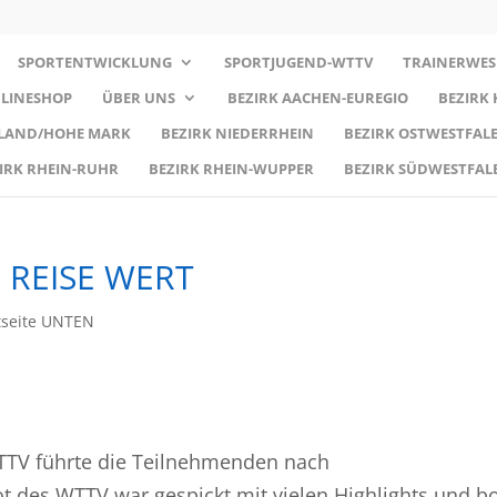
SPORTENTWICKLUNG
SPORTJUGEND-WTTV
TRAINERWES
LINESHOP
ÜBER UNS
BEZIRK AACHEN-EUREGIO
BEZIRK
RLAND/HOHE MARK
BEZIRK NIEDERRHEIN
BEZIRK OSTWESTFALE
IRK RHEIN-RUHR
BEZIRK RHEIN-WUPPER
BEZIRK SÜDWESTFAL
 REISE WERT
tseite UNTEN
WTTV führte die Teilnehmenden nach
des WTTV war gespickt mit vielen Highlights und b