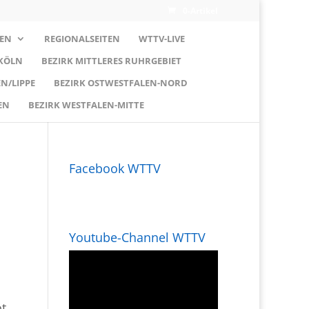
0-Artikel
EN
REGIONALSEITEN
WTTV-LIVE
 KÖLN
BEZIRK MITTLERES RUHRGEBIET
N/LIPPE
BEZIRK OSTWESTFALEN-NORD
EN
BEZIRK WESTFALEN-MITTE
Facebook WTTV
Youtube-Channel WTTV
ot