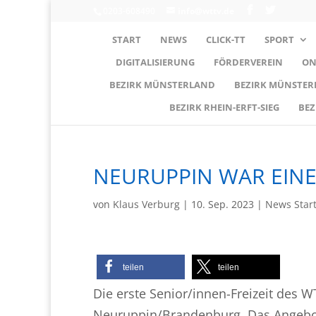
0203-608490
info@wttv.de
START
NEWS
CLICK-TT
SPORT
DIGITALISIERUNG
FÖRDERVEREIN
ON
BEZIRK MÜNSTERLAND
BEZIRK MÜNSTE
BEZIRK RHEIN-ERFT-SIEG
BEZ
NEURUPPIN WAR EINE
von
Klaus Verburg
|
10. Sep. 2023
|
News Star
teilen
teilen
Die erste Senior/innen-Freizeit des 
Neuruppin/Brandenburg. Das Angebot 