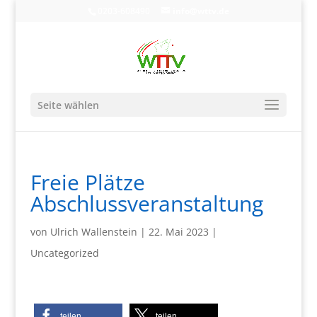
0203-608490
info@wttv.de
Seite wählen
Freie Plätze
Abschlussveranstaltung
von
Ulrich Wallenstein
|
22. Mai 2023
|
Uncategorized
teilen
teilen