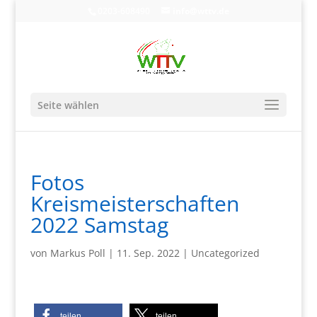
0203-608490
info@wttv.de
Seite wählen
Fotos
Kreismeisterschaften
2022 Samstag
von
Markus Poll
|
11. Sep. 2022
|
Uncategorized
teilen
teilen